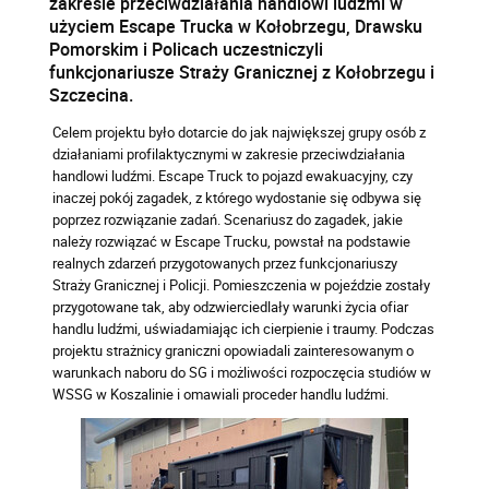
zakresie przeciwdziałania handlowi ludźmi w
użyciem Escape Trucka w Kołobrzegu, Drawsku
Pomorskim i Policach uczestniczyli
funkcjonariusze Straży Granicznej z Kołobrzegu i
Szczecina.
Celem projektu było dotarcie do jak największej grupy osób z
działaniami profilaktycznymi w zakresie przeciwdziałania
handlowi ludźmi. Escape Truck to pojazd ewakuacyjny, czy
inaczej pokój zagadek, z którego wydostanie się odbywa się
poprzez rozwiązanie zadań. Scenariusz do zagadek, jakie
należy rozwiązać w Escape Trucku, powstał na podstawie
realnych zdarzeń przygotowanych przez funkcjonariuszy
Straży Granicznej i Policji. Pomieszczenia w pojeździe zostały
przygotowane tak, aby odzwierciedlały warunki życia ofiar
handlu ludźmi, uświadamiając ich cierpienie i traumy. Podczas
projektu strażnicy graniczni opowiadali zainteresowanym o
warunkach naboru do SG i możliwości rozpoczęcia studiów w
WSSG w Koszalinie i omawiali proceder handlu ludźmi.