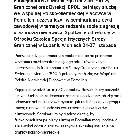
Funkcjonariusze Morskiego Oddziału Straży
Granicznej oraz Dyrekcji BPOL, pełniący służbę
we Wspólnej Polsko-Niemieckiej Placówce w
Pomellen, uczestniczyli w seminarium z etyki
zawodowej w tematyce radzenia sobie z agresją
oraz mową nienawiści. Spotkanie odbyło się w
Ośrodku Szkoleń Specjalistycznych Straży
Granicznej w Lubaniu w dniach 24-27 listopada.
Pierwsza edycja seminarium miała miejsce na przełomie
września i października bieżącego roku i również była
skierowana do funkcjonariuszy Straży Granicznej oraz Policji
Federalnej Niemiec (BPOL) pełniących służbę we Wspólnej
Polsko-Niemieckiej Placówce w Pomellen.
Zajęcia prowadził ks. mjr SG Jarosław Nowak, który podzielił
się ze słuchaczami doświadczeniami z codziennej służby oraz
odpowiedział na kluczowe pytanie: jak radzić sobie z agresją i
mową nienawiści podczas wykonywania obowiązków
służbowych. Seminarium było także okazją, by
funkcjonariusze pełniący służbę w Pomellen mogli podzielić
się swoimi odczuciami związanymi z aktualną sytuacją na
granicy polsko-niemieckiej.