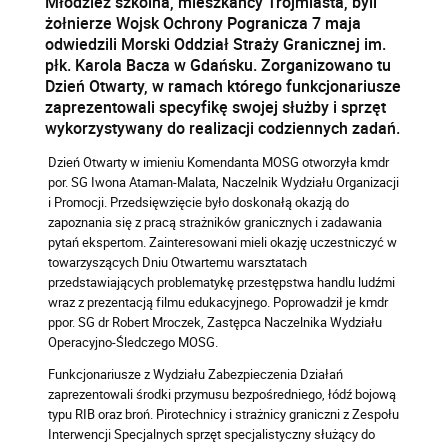
Młodzież szkolna, mieszkańcy Trójmiasta, byli
żołnierze Wojsk Ochrony Pogranicza 7 maja
odwiedzili Morski Oddział Straży Granicznej im.
płk. Karola Bacza w Gdańsku. Zorganizowano tu
Dzień Otwarty, w ramach którego funkcjonariusze
zaprezentowali specyfikę swojej służby i sprzęt
wykorzystywany do realizacji codziennych zadań.
Dzień Otwarty w imieniu Komendanta MOSG otworzyła kmdr
por. SG Iwona Ataman-Malata, Naczelnik Wydziału Organizacji
i Promocji. Przedsięwzięcie było doskonałą okazją do
zapoznania się z pracą strażników granicznych i zadawania
pytań ekspertom. Zainteresowani mieli okazję uczestniczyć w
towarzyszących Dniu Otwartemu warsztatach
przedstawiających problematykę przestępstwa handlu ludźmi
wraz z prezentacją filmu edukacyjnego. Poprowadził je kmdr
ppor. SG dr Robert Mroczek, Zastępca Naczelnika Wydziału
Operacyjno-Śledczego MOSG.
Funkcjonariusze z Wydziału Zabezpieczenia Działań
zaprezentowali środki przymusu bezpośredniego, łódź bojową
typu RIB oraz broń. Pirotechnicy i strażnicy graniczni z Zespołu
Interwencji Specjalnych sprzęt specjalistyczny służący do