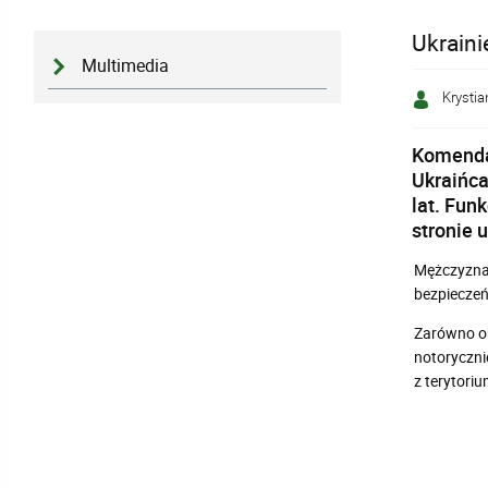
Ukraini
Multimedia
Krystia
Komendan
Ukraińca
lat. Fun
stronie u
Mężczyzna 
bezpieczeń
Zarówno ob
notoryczni
z terytoriu