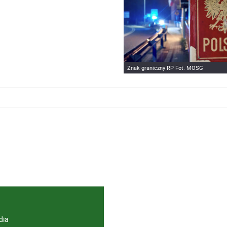
Znak graniczny RP Fot. MOSG
dia