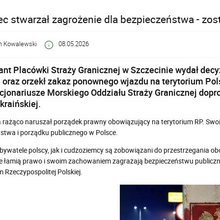
ec stwarzał zagrożenie dla bezpieczeństwa - zos
n Kowalewski
08.05.2026
t Placówki Straży Granicznej w Szczecinie wydał decy
 oraz orzekł zakaz ponownego wjazdu na terytorium Pols
kcjonariusze Morskiego Oddziału Straży Granicznej dopro
kraińskiej.
rażąco naruszał porządek prawny obowiązujący na terytorium RP. Swo
stwa i porządku publicznego w Polsce.
ywatele polscy, jak i cudzoziemcy są zobowiązani do przestrzegania o
e łamią prawo i swoim zachowaniem zagrażają bezpieczeństwu publiczn
m Rzeczypospolitej Polskiej.