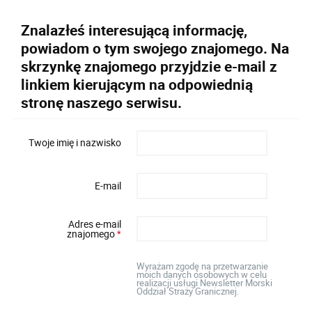
Znalazłeś interesującą informację,
powiadom o tym swojego znajomego. Na
skrzynkę znajomego przyjdzie e-mail z
linkiem kierującym na odpowiednią
stronę naszego serwisu.
Twoje imię i nazwisko
E-mail
Adres e-mail
znajomego
*
Wyrażam zgodę na przetwarzanie
moich danych osobowych w celu
realizacji usługi Newsletter Morski
Oddział Straży Granicznej.