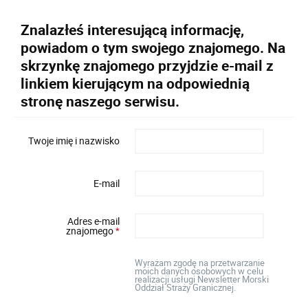
Znalazłeś interesującą informację,
powiadom o tym swojego znajomego. Na
skrzynkę znajomego przyjdzie e-mail z
linkiem kierującym na odpowiednią
stronę naszego serwisu.
Twoje imię i nazwisko
E-mail
Adres e-mail
znajomego
*
Wyrażam zgodę na przetwarzanie
moich danych osobowych w celu
realizacji usługi Newsletter Morski
Oddział Straży Granicznej.