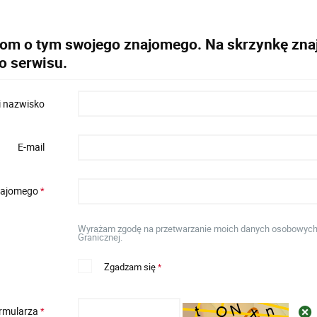
dom o tym swojego znajomego. Na skrzynkę znaj
o serwisu.
i nazwisko
E-mail
znajomego
*
Wyrażam zgodę na przetwarzanie moich danych osobowych w 
Granicznej.
Zgadzam się
*
ormularza
*