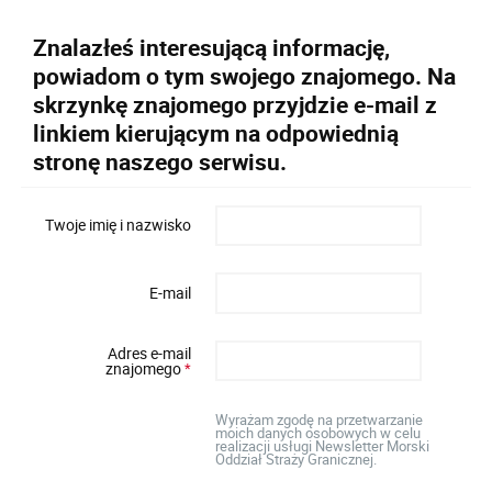
Znalazłeś interesującą informację,
powiadom o tym swojego znajomego. Na
skrzynkę znajomego przyjdzie e-mail z
linkiem kierującym na odpowiednią
stronę naszego serwisu.
Twoje imię i nazwisko
E-mail
Adres e-mail
znajomego
*
Wyrażam zgodę na przetwarzanie
moich danych osobowych w celu
realizacji usługi Newsletter Morski
Oddział Straży Granicznej.