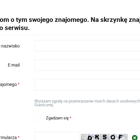
dom o tym swojego znajomego. Na skrzynkę znaj
o serwisu.
i nazwisko
E-mail
znajomego
*
Wyrażam zgodę na przetwarzanie moich danych osobowych w 
Granicznej.
Zgadzam się
*
ormularza
*