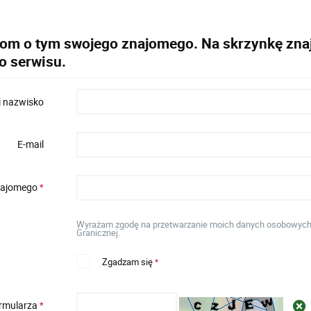
dom o tym swojego znajomego. Na skrzynkę znaj
o serwisu.
i nazwisko
E-mail
znajomego
*
Wyrażam zgodę na przetwarzanie moich danych osobowych w 
Granicznej.
Zgadzam się
*
ormularza
*