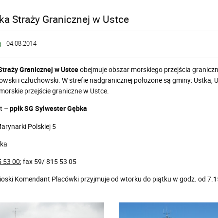
a Straży Granicznej w Ustce
04.08.2014
traży Granicznej w Ustce
obejmuje obszar morskiego przejścia graniczn
owski i człuchowski. W strefie nadgranicznej położone są gminy: Ustka, U
morskie przejście graniczne w Ustce.
t –
ppłk SG Sylwester Gębka
Marynarki Polskiej 5
tka
5 53 00
; fax 59/ 815 53 05
nioski Komendant Placówki przyjmuje od wtorku do piątku w godz. od 7.