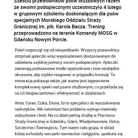
Sześciu przewodników psów służbowych razem
ze swoimi podopiecznymi uczestniczyło 4 lutego
w grupowym szkoleniu doskonalącym dla psów
specjalnych Morskiego Oddziału Straży
Granicznej im. płk. Karola Bacza. Trening
przeprowadzono na terenie Komendy MOSG w
Gdańsku Nowym Porcie.
Dzień rozpoczął się od niespodzianki. Wszyscy przewodnicy
otrzymali apteczki wraz wyposażeniem dostosowanym do
udzielania szybkiej pomocy swoim podopiecznym. Apteczki
zawierają podstawowe środki opatrunkowe i inne niezbędne
akcesoria, aby szybko reagować w przypadku kontuzji. Ta
innowacja pokazuje także, jak ważne jest zapewnienie
kompleksowej opieki nad psami służbowymi, co przekłada się
na ich bezpieczeństwo i efektywność w działaniach.
Amor, Coran, Czika, Diuna, Izi to specjaliści do wyszukiwania
narkotyków. Alik natomiast bez problemu wytropi materiały
wybuchowe i broń. Na co dzień pełnią służbę w Placówce
Straży Granicznej w Gdańsku, Gdyni, Władysławowie, Ustce,
Szczecinie i Świnoujściu. Tym razem cała grupa, w skład
której wchodziły owczarki niemieckie i belgijskie, spotkała się