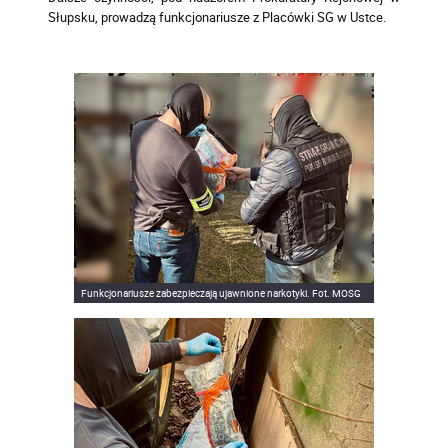
Słupsku, prowadzą funkcjonariusze z Placówki SG w Ustce.
Funkcjonariusze zabezpieczają ujawnione narkotyki. Fot. MOSG