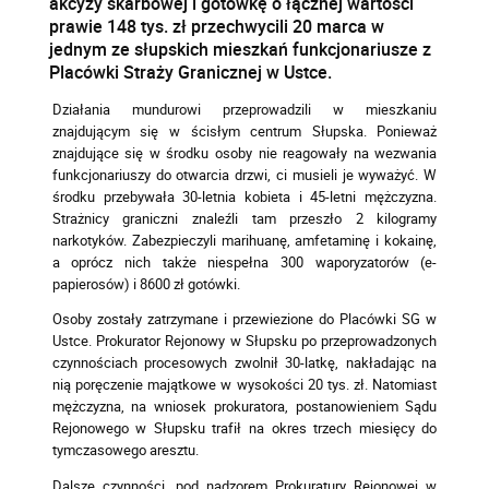
akcyzy skarbowej i gotówkę o łącznej wartości
prawie 148 tys. zł przechwycili 20 marca w
jednym ze słupskich mieszkań funkcjonariusze z
Placówki Straży Granicznej w Ustce.
Działania mundurowi przeprowadzili w mieszkaniu
znajdującym się w ścisłym centrum Słupska. Ponieważ
znajdujące się w środku osoby nie reagowały na wezwania
funkcjonariuszy do otwarcia drzwi, ci musieli je wyważyć. W
środku przebywała 30-letnia kobieta i 45-letni mężczyzna.
Strażnicy graniczni znaleźli tam przeszło 2 kilogramy
narkotyków. Zabezpieczyli marihuanę, amfetaminę i kokainę,
a oprócz nich także niespełna 300 waporyzatorów (e-
papierosów) i 8600 zł gotówki.
Osoby zostały zatrzymane i przewiezione do Placówki SG w
Ustce. Prokurator Rejonowy w Słupsku po przeprowadzonych
czynnościach procesowych zwolnił 30-latkę, nakładając na
nią poręczenie majątkowe w wysokości 20 tys. zł. Natomiast
mężczyzna, na wniosek prokuratora, postanowieniem Sądu
Rejonowego w Słupsku trafił na okres trzech miesięcy do
tymczasowego aresztu.
Dalsze czynności, pod nadzorem Prokuratury Rejonowej w