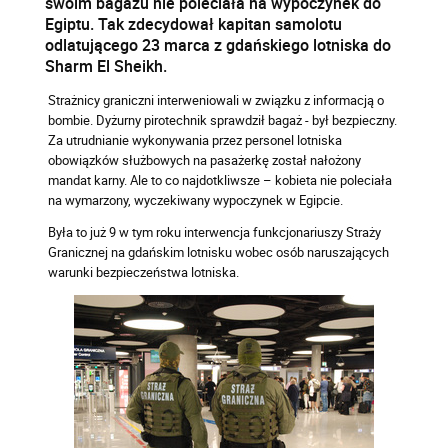
swoim bagażu nie poleciała na wypoczynek do
Egiptu. Tak zdecydował kapitan samolotu
odlatującego 23 marca z gdańskiego lotniska do
Sharm El Sheikh.
Strażnicy graniczni interweniowali w związku z informacją o
bombie. Dyżurny pirotechnik sprawdził bagaż - był bezpieczny.
Za utrudnianie wykonywania przez personel lotniska
obowiązków służbowych na pasażerkę został nałożony
mandat karny. Ale to co najdotkliwsze – kobieta nie poleciała
na wymarzony, wyczekiwany wypoczynek w Egipcie.
Była to już 9 w tym roku interwencja funkcjonariuszy Straży
Granicznej na gdańskim lotnisku wobec osób naruszających
warunki bezpieczeństwa lotniska.