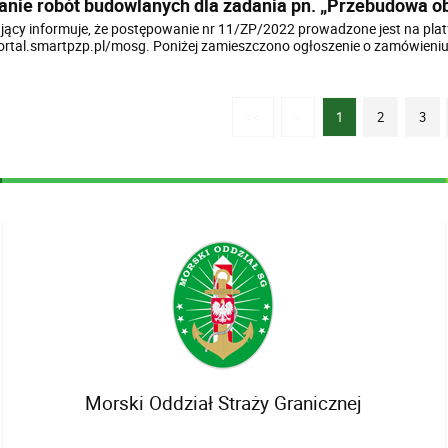
nie robót budowlanych dla zadania pn. „Przebudowa ob
ący informuje, że postępowanie nr 11/ZP/2022 prowadzone jest na plat
portal.smartpzp.pl/mosg. Poniżej zamieszczono ogłoszenie o zamówien
<<
<
1
2
3
Morski Oddział Straży Granicznej