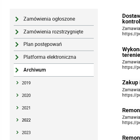
Dostaw
Zamówienia ogłoszone
kontro
Zamawiaj
Zamówienia rozstrzygnięte
https://
Plan postępowań
Wykona
tereni
Platforma elektroniczna
Zamawiaj
https://
Archiwum
Zakup 
2019
Zamawiaj
https://
2020
2021
Remont
Zamawiaj
2022
https://
2023
Remont