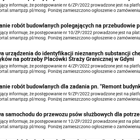
ący informuje, że postępowanie nr 6/ZP/2022 prowadzone jest na platf
portal.smartpzp.pl/mosg. Poniżej zamieszczono ogłoszenie o zamówien
nie robót budowlanych polegających na przebudowie p
ący informuje, że postępowanie nr 10/ZP/2022 prowadzone jest na plat
portal.smartpzp.pl/mosg. Poniżej zamieszczono ogłoszenie o zamówien
a urządzenia do identyfikacji nieznanych substancji c
yków na potrzeby Placówki Straży Granicznej w Gdyni
ący informuje, że postępowanie nr 4/ZP/2022 prowadzone jest na platf
portal.smartpzp.pl/mosg. Poniżej zamieszczono ogłoszenie o zamówien
nie robót budowlanych dla zadania pn. "Remont budynk
ący informuje, że postępowanie nr 9/ZP/2022 prowadzone jest na platf
portal.smartpzp.pl/mosg. Poniżej zamieszczono ogłoszenie o zamówien
a samochodu do przewozu psów służbowych dla potrzeb
ący informuje, że postępowanie nr 12/ZP/2022 prowadzone jest na plat
portal.smartpzp.pl/mosg. Poniżej zamieszczono ogłoszenie o zamówien