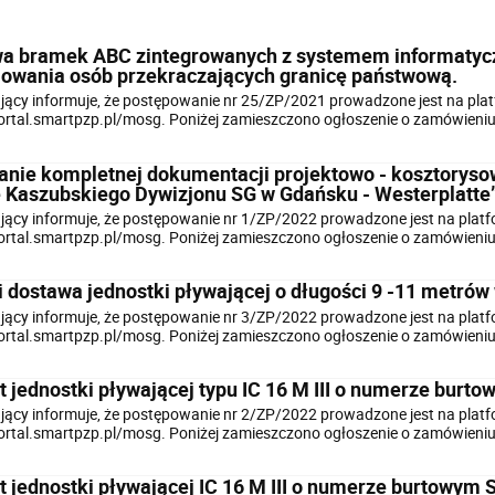
a bramek ABC zintegrowanych z systemem informatycz
lowania osób przekraczających granicę państwową.
ący informuje, że postępowanie nr 25/ZP/2021 prowadzone jest na plat
portal.smartpzp.pl/mosg. Poniżej zamieszczono ogłoszenie o zamówien
nie kompletnej dokumentacji projektowo - kosztorysow
e Kaszubskiego Dywizjonu SG w Gdańsku - Westerplatte
ący informuje, że postępowanie nr 1/ZP/2022 prowadzone jest na platf
portal.smartpzp.pl/mosg. Poniżej zamieszczono ogłoszenie o zamówien
i dostawa jednostki pływającej o długości 9 -11 metró
ący informuje, że postępowanie nr 3/ZP/2022 prowadzone jest na platf
portal.smartpzp.pl/mosg. Poniżej zamieszczono ogłoszenie o zamówien
 jednostki pływającej typu IC 16 M III o numerze burt
ący informuje, że postępowanie nr 2/ZP/2022 prowadzone jest na platf
portal.smartpzp.pl/mosg. Poniżej zamieszczono ogłoszenie o zamówien
 jednostki pływającej IC 16 M III o numerze burtowym 