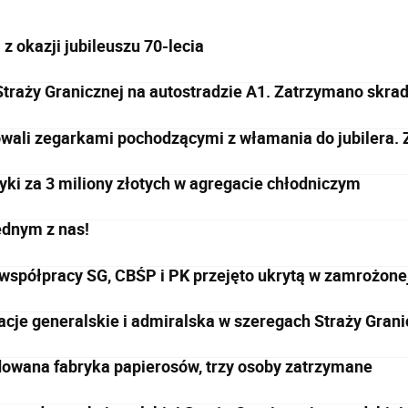
 z okazji jubileuszu 70-lecia
Straży Granicznej na autostradzie A1. Zatrzymano skr
wali zegarkami pochodzącymi z włamania do jubilera. Z
yki za 3 miliony złotych w agregacie chłodniczym
ednym z nas!
 współpracy SG, CBŚP i PK przejęto ukrytą w zamrożone
cje generalskie i admiralska w szeregach Straży Grani
dowana fabryka papierosów, trzy osoby zatrzymane