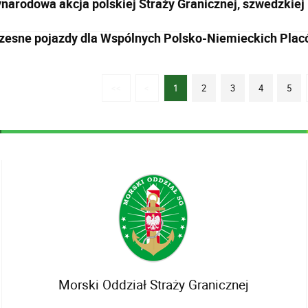
arodowa akcja polskiej Straży Granicznej, szwedzkiej Po
esne pojazdy dla Wspólnych Polsko-Niemieckich Pla
<<
<
1
2
3
4
5
Morski Oddział Straży Granicznej