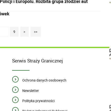
licji i Europolu. Rozbita grupa złodziei aut
cówek
...
9
>
>>
Serwis Straży Granicznej
Ochrona danych osobowych
Newsletter
Polityka prywatności